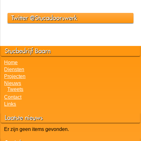
Laatste Nieuws
Er zijn geen items gevonden.
Twitter @Stucadoorswerk
Stucbedrijf Baarn
Home
Diensten
Projecten
Nieuws
Tweets
Contact