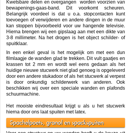
eindproduct.
Bij grotere projecten gebruiken wij een gipsspuit
waardoor wij beschikken over een grote capaciteit.
Allereerst worden de wanden of plafonds voorgelijmd.
Hierna plaatsen wij nieuwe metalen hoekprofielen.
Kwetsbare delen en overgangen worden voorzien van
bewapenings-gaas-band. Dit voorkomt scheuren.
Belangrijk voordeel is dat u o.a. stopcontacten kunt
toevoegen of verwijderen en andere dingen in de muur
kan stoppen bijvoorbeeld voor uw hangende televisie.
Hierna brengen wij een gipslaag aan met een dikte van
3-8 millimeter. Na het drogen is het object schilder- of
spuitklaar.
In een enkel geval is het mogelijk om met een dun
filmlaagje de wanden glad te trekken. Dit vult gaatjes en
krassen tot 2 mm en wordt wel eens gedaan als het
huidige nieuwe stucwerk niet glad genoeg is opgeleverd
door een andere stukadoor of als het stucwerk al verpest
is door onkundig schilderwerk van anderen. Ook
beschikken wij over een speciale wanden en plafonds