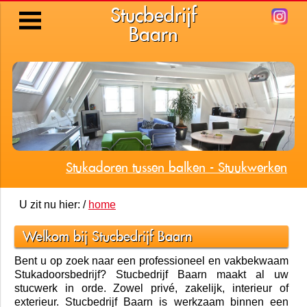
Stucbedrijf
Baarn
Stukadoren tussen balken - Stuukwerken
U zit nu hier: /
home