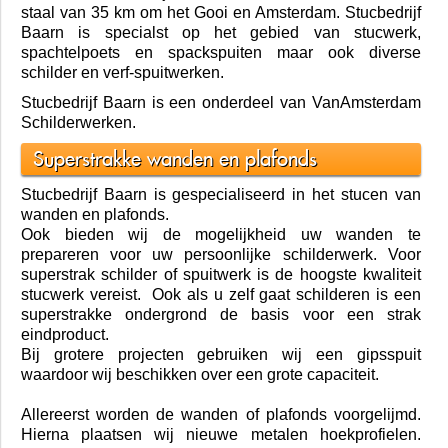
Welkom bij Stucbedrijf Baarn
Bent u op zoek naar een professioneel en vakbekwaam
Stukadoorsbedrijf? Stucbedrijf Baarn maakt al uw
stucwerk in orde. Zowel privé, zakelijk, interieur of
exterieur. Stucbedrijf Baarn is werkzaam binnen een
staal van 35 km om het Gooi en Amsterdam. Stucbedrijf
Baarn is specialst op het gebied van stucwerk,
spachtelpoets en spackspuiten maar ook diverse
schilder en verf-spuitwerken.
Stucbedrijf Baarn is een onderdeel van VanAmsterdam
Schilderwerken.
Superstrakke wanden en plafonds
Stucbedrijf Baarn is gespecialiseerd in het stucen van
wanden en plafonds.
Ook bieden wij de mogelijkheid uw wanden te
prepareren voor uw persoonlijke schilderwerk. Voor
superstrak schilder of spuitwerk is de hoogste kwaliteit
stucwerk vereist. Ook als u zelf gaat schilderen is een
superstrakke ondergrond de basis voor een strak