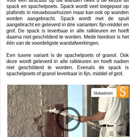
schuurmachine.
Het mooiste eindresultaat krijgt u als u het stucwerk
hierna door ons laat spuiten met latex.
Spachelpoets, granol en spackspuiten
Voor een structuur op uw wanden heeft u de keuze uit
spack en spachelpoets. Spack wordt veel toegepast op
plafonds in nieuwbouwhuizen maar kan ook op wanden
worden aangebracht. Spack wordt met de spuit
aangebracht en geleverd in drie varianten: fijn-middel en
grof. De spack is leverbaar in alle ralkleuren en hoeft
daarna niet geschilderd te worden. Mede hierdoor is het
één van de voordeligste wandafwerkingen.
Een luxere variant is de spachelpoets of granol. Ook
deze wordt geleverd in alle ralkleuren en hoeft nadien
niet geschilderd te worden. Evenals de spack is
spachelpoets of granol leverbaar in fijn, middel of grof.
Stukadoren