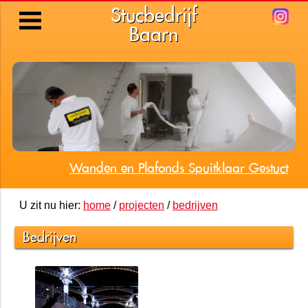
Stucbedrijf
Baarn
Wanden en Plafonds Spuitklaar Gestuct
U zit nu hier:
home
/
projecten
/
bedrijven
Bedrijven