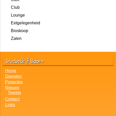
Club
Lounge
Eetgelegenheid
Bioskoop
Zalen
Stucbedrijf Baarn
Home
Diensten
Projecten
Nieuws
Tweets
Contact
Links