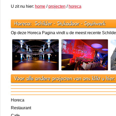
U zit nu hier:
home
/
projecten
/
horeca
Horeca: Schilder - Stukadoor - Spuitwerk
Op deze Horeca Pagina vindt u de meest recente Schilde
Voor alle andere projecten van ons klikt u hier.
Horeca
Restaurant
Cafe