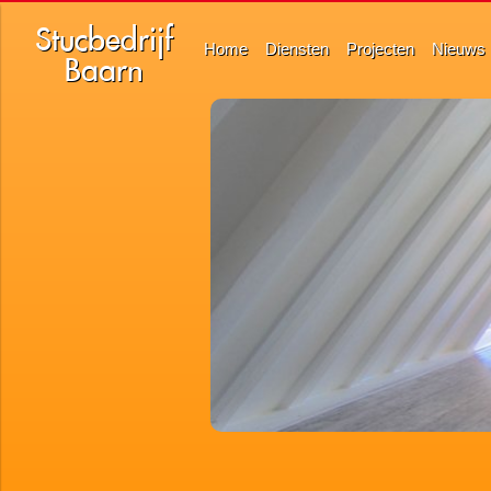
Stucbedrijf
Home
Diensten
Projecten
Nieuws
Baarn