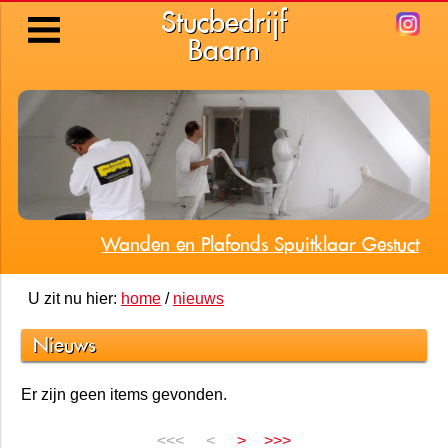
Stucbedrijf
Baarn
Wanden en Plafonds Spuitklaar Gestuct
U zit nu hier:
home
/
nieuws
Nieuws
Er zijn geen items gevonden.
<<<
<
>
>>>